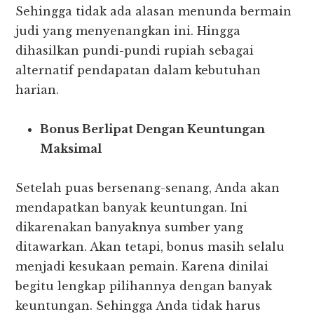
Sehingga tidak ada alasan menunda bermain
judi yang menyenangkan ini. Hingga
dihasilkan pundi-pundi rupiah sebagai
alternatif pendapatan dalam kebutuhan
harian.
Bonus Berlipat Dengan Keuntungan
Maksimal
Setelah puas bersenang-senang, Anda akan
mendapatkan banyak keuntungan. Ini
dikarenakan banyaknya sumber yang
ditawarkan. Akan tetapi, bonus masih selalu
menjadi kesukaan pemain. Karena dinilai
begitu lengkap pilihannya dengan banyak
keuntungan. Sehingga Anda tidak harus