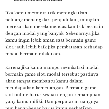
Jika kamu meminta trik meningkatkan
peluang menang dari penjudi lain, mungkin
mereka akan merekomendasikan trik bermain
dengan modal yang banyak. Sebenarnya jika
kamu ingin lebih aman saat bermain game
slot, jauh lebih baik jika pembatasan terhadap
modal bermain dilakukan.
Karena jika kamu mampu membatasi modal
bermain game slot, modal tersebut pastinya
akan sangat membantu kamu dalam
mendapatkan kemenangan. Bermain game
slot online harus sesuai dengan kemampuan
yang kamu miliki. Dan perputaran uangnya
pun benar-benar harus kamu perhatikan