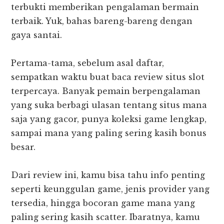
terbukti memberikan pengalaman bermain
terbaik. Yuk, bahas bareng-bareng dengan
gaya santai.
Pertama-tama, sebelum asal daftar,
sempatkan waktu buat baca review situs slot
terpercaya. Banyak pemain berpengalaman
yang suka berbagi ulasan tentang situs mana
saja yang gacor, punya koleksi game lengkap,
sampai mana yang paling sering kasih bonus
besar.
Dari review ini, kamu bisa tahu info penting
seperti keunggulan game, jenis provider yang
tersedia, hingga bocoran game mana yang
paling sering kasih scatter. Ibaratnya, kamu