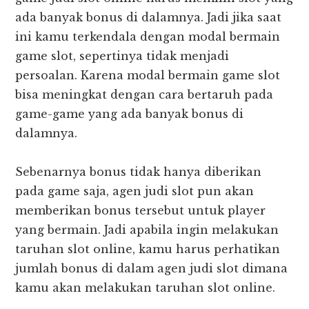
ada banyak bonus di dalamnya. Jadi jika saat
ini kamu terkendala dengan modal bermain
game slot, sepertinya tidak menjadi
persoalan. Karena modal bermain game slot
bisa meningkat dengan cara bertaruh pada
game-game yang ada banyak bonus di
dalamnya.
Sebenarnya bonus tidak hanya diberikan
pada game saja, agen judi slot pun akan
memberikan bonus tersebut untuk player
yang bermain. Jadi apabila ingin melakukan
taruhan slot online, kamu harus perhatikan
jumlah bonus di dalam agen judi slot dimana
kamu akan melakukan taruhan slot online.