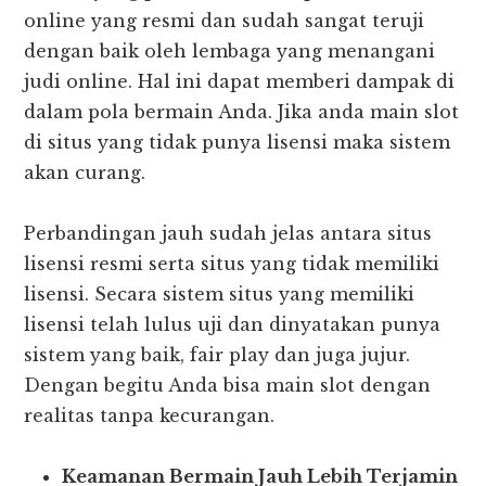
online yang resmi dan sudah sangat teruji
dengan baik oleh lembaga yang menangani
judi online. Hal ini dapat memberi dampak di
dalam pola bermain Anda. Jika anda main slot
di situs yang tidak punya lisensi maka sistem
akan curang.
Perbandingan jauh sudah jelas antara situs
lisensi resmi serta situs yang tidak memiliki
lisensi. Secara sistem situs yang memiliki
lisensi telah lulus uji dan dinyatakan punya
sistem yang baik, fair play dan juga jujur.
Dengan begitu Anda bisa main slot dengan
realitas tanpa kecurangan.
Keamanan Bermain Jauh Lebih Terjamin