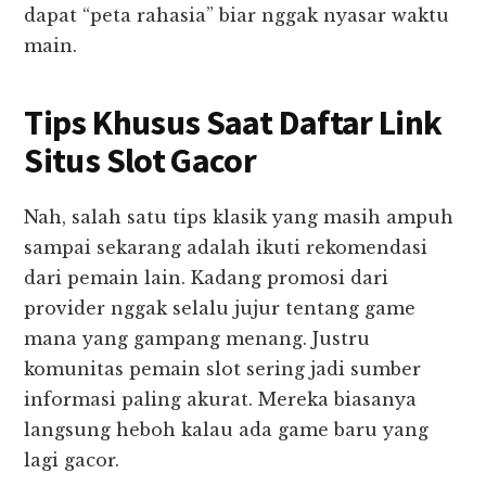
dapat “peta rahasia” biar nggak nyasar waktu
main.
Tips Khusus Saat Daftar Link
Situs Slot Gacor
Nah, salah satu tips klasik yang masih ampuh
sampai sekarang adalah ikuti rekomendasi
dari pemain lain. Kadang promosi dari
provider nggak selalu jujur tentang game
mana yang gampang menang. Justru
komunitas pemain slot sering jadi sumber
informasi paling akurat. Mereka biasanya
langsung heboh kalau ada game baru yang
lagi gacor.