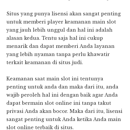
Situs yang punya lisensi akan sangat penting
untuk memberi player keamanan main slot
yang jauh lebih unggul dan hal ini adalah
alasan kedua. Tentu saja hal ini cukup
menarik dan dapat memberi Anda layanan
yang lebih nyaman tanpa perlu khawatir
terkait keamanan di situs judi.
Keamanan saat main slot ini tentunya
penting untuk anda dan maka dari itu, anda
wajib peroleh hal ini dengan baik agar Anda
dapat bermain slot online ini tanpa takut
privasi Anda akan bocor. Maka dari itu, lisensi
sangat penting untuk Anda ketika Anda main
slot online terbaik di situs.