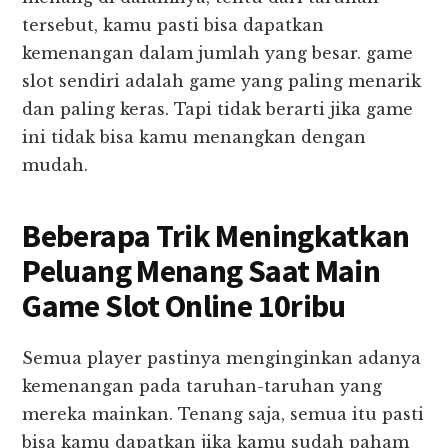
tersebut, kamu pasti bisa dapatkan
kemenangan dalam jumlah yang besar. game
slot sendiri adalah game yang paling menarik
dan paling keras. Tapi tidak berarti jika game
ini tidak bisa kamu menangkan dengan
mudah.
Beberapa Trik Meningkatkan
Peluang Menang Saat Main
Game Slot Online 10ribu
Semua player pastinya menginginkan adanya
kemenangan pada taruhan-taruhan yang
mereka mainkan. Tenang saja, semua itu pasti
bisa kamu dapatkan jika kamu sudah paham