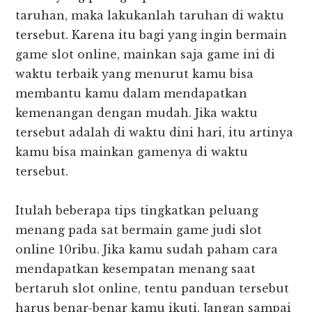
taruhan, maka lakukanlah taruhan di waktu
tersebut. Karena itu bagi yang ingin bermain
game slot online, mainkan saja game ini di
waktu terbaik yang menurut kamu bisa
membantu kamu dalam mendapatkan
kemenangan dengan mudah. Jika waktu
tersebut adalah di waktu dini hari, itu artinya
kamu bisa mainkan gamenya di waktu
tersebut.
Itulah beberapa tips tingkatkan peluang
menang pada sat bermain game judi slot
online 10ribu. Jika kamu sudah paham cara
mendapatkan kesempatan menang saat
bertaruh slot online, tentu panduan tersebut
harus benar-benar kamu ikuti. Jangan sampai