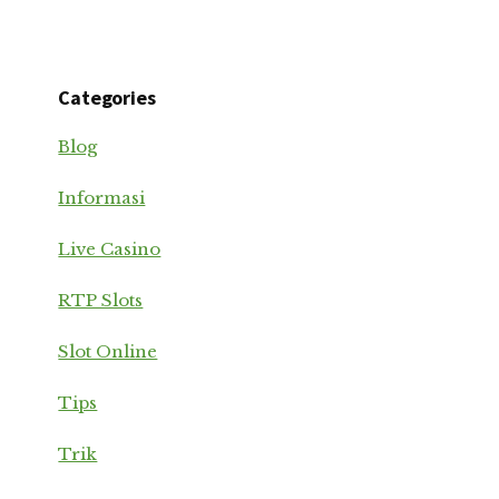
Categories
Blog
Informasi
Live Casino
RTP Slots
Slot Online
Tips
Trik