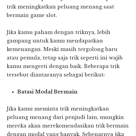
trik meningkatkan peluang menang saat
bermain game slot.
Jika kamu paham dengan triknya, lebih
gampang untuk kamu mendapatkan
kemenangan. Meski masih tergolong baru
atau pemula, tetap saja trik seperti ini wajib
kamu mengerti dengan baik. Beberapa trik
tersebut diantaranya sebagai berikut:
Batasi Modal Bermain
Jika kamu meminta trik meningkatkan
peluang menang dari penjudi lain, mungkin
mereka akan merekomendasikan trik bermain
dengan modal yang banyak. Sebenarnya jika