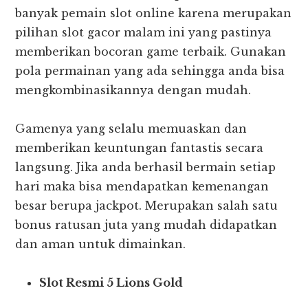
banyak pemain slot online karena merupakan
pilihan slot gacor malam ini yang pastinya
memberikan bocoran game terbaik. Gunakan
pola permainan yang ada sehingga anda bisa
mengkombinasikannya dengan mudah.
Gamenya yang selalu memuaskan dan
memberikan keuntungan fantastis secara
langsung. Jika anda berhasil bermain setiap
hari maka bisa mendapatkan kemenangan
besar berupa jackpot. Merupakan salah satu
bonus ratusan juta yang mudah didapatkan
dan aman untuk dimainkan.
Slot Resmi 5 Lions Gold