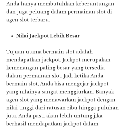
Anda hanya membutuhkan keberuntungan
dan juga peluang dalam permainan slot di
agen slot terbaru.
Nilai Jackpot Lebih Besar
Tujuan utama bermain slot adalah
mendapatkan jackpot. Jackpot merupakan
kemenangan paling besar yang tersedia
dalam permainan slot. Jadi ketika Anda
bermain slot, Anda bisa mengejar jackpot
yang nilainya sangat menggiurkan. Banyak
agen slot yang menawarkan jackpot dengan
nilai tinggi dari ratusan ribu hingga puluhan
juta. Anda pasti akan lebih untung jika
berhasil mendapatkan jackpot dalam