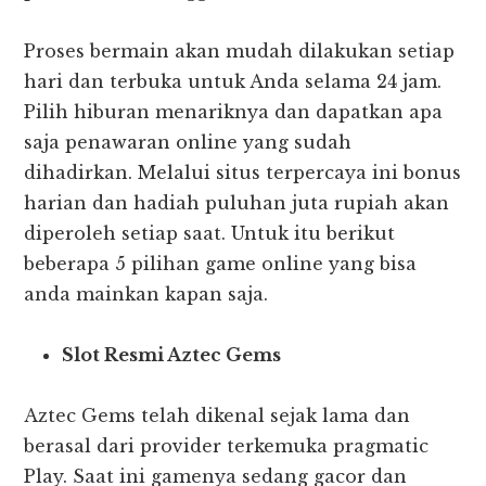
Proses bermain akan mudah dilakukan setiap
hari dan terbuka untuk Anda selama 24 jam.
Pilih hiburan menariknya dan dapatkan apa
saja penawaran online yang sudah
dihadirkan. Melalui situs terpercaya ini bonus
harian dan hadiah puluhan juta rupiah akan
diperoleh setiap saat. Untuk itu berikut
beberapa 5 pilihan game online yang bisa
anda mainkan kapan saja.
Slot Resmi Aztec Gems
Aztec Gems telah dikenal sejak lama dan
berasal dari provider terkemuka pragmatic
Play. Saat ini gamenya sedang gacor dan