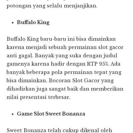
potongan yang selalu menjanjikan.
Buffalo King
Buffalo King baru-baru ini bisa dimainkan
karena menjadi sebuah permainan slot gacor
anti gagal. Banyak yang suka dengan judul
gamenya karena hadir dengan RTP 95%. Ada
banyak beberapa pola permainan tepat yang
bisa dimainkan. Bocoran Slot Gacor yang
dihadirkan juga sangat baik dan memberikan
nilai presentasi terbesar.
Game Slot Sweet Bonanza
Sweet Bonanza telah cukup dikenal oleh