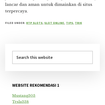
lancar dan aman untuk dimainkan di situs
terpercaya.
FILED UNDER:
RTP SLOTS
,
SLOT ONLINE
,
TIPS
,
TRIK
Primary
Sidebar
Search
this
website
WEBSITE REKOMENDASI 1
Mustang303
Tesla338