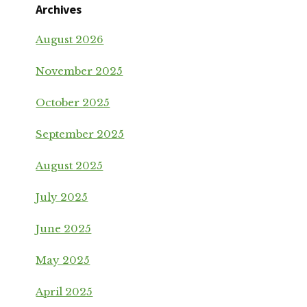
Archives
August 2026
November 2025
October 2025
September 2025
August 2025
July 2025
June 2025
May 2025
April 2025