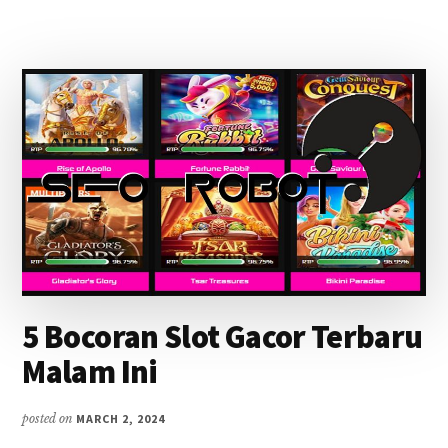
5 Bocoran Slot Gacor Terbaru
Malam Ini
posted on
MARCH 2, 2024