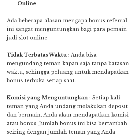
Online
Ada beberapa alasan mengapa bonus referral
ini sangat menguntungkan bagi para pemain
judi slot online:
Tidak Terbatas Waktu
: Anda bisa
mengundang teman kapan saja tanpa batasan
waktu, sehingga peluang untuk mendapatkan
bonus terbuka setiap saat.
Komisi yang Menguntungkan
: Setiap kali
teman yang Anda undang melakukan deposit
dan bermain, Anda akan mendapatkan komisi
atau bonus. Jumlah bonus ini bisa bertambah
seiring dengan jumlah teman yang Anda