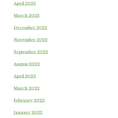
April 2023
March 2023
December 2022
November 2022
September 2022
August 2022
April 2022
March 2022
February 2022
January 2022