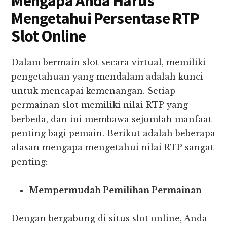
Mengapa Anda Harus
Mengetahui Persentase RTP
Slot Online
Dalam bermain slot secara virtual, memiliki
pengetahuan yang mendalam adalah kunci
untuk mencapai kemenangan. Setiap
permainan slot memiliki nilai RTP yang
berbeda, dan ini membawa sejumlah manfaat
penting bagi pemain. Berikut adalah beberapa
alasan mengapa mengetahui nilai RTP sangat
penting:
Mempermudah Pemilihan Permainan
Dengan bergabung di situs slot online, Anda