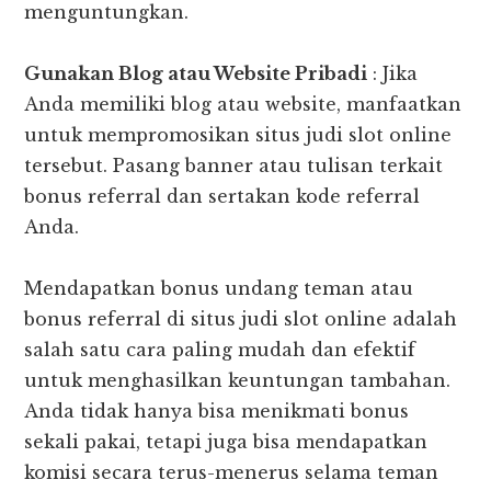
menguntungkan.
Gunakan Blog atau Website Pribadi
: Jika
Anda memiliki blog atau website, manfaatkan
untuk mempromosikan situs judi slot online
tersebut. Pasang banner atau tulisan terkait
bonus referral dan sertakan kode referral
Anda.
Mendapatkan bonus undang teman atau
bonus referral di situs judi slot online adalah
salah satu cara paling mudah dan efektif
untuk menghasilkan keuntungan tambahan.
Anda tidak hanya bisa menikmati bonus
sekali pakai, tetapi juga bisa mendapatkan
komisi secara terus-menerus selama teman