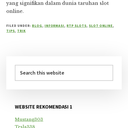
yang signifikan dalam dunia taruhan slot
online.
FILED UNDER:
BLOG
,
INFORMASI
,
RTP SLOTS
,
SLOT ONLINE
,
TIPS
,
TRIK
Primary
Sidebar
Search
this
website
WEBSITE REKOMENDASI 1
Mustang303
Tesla338