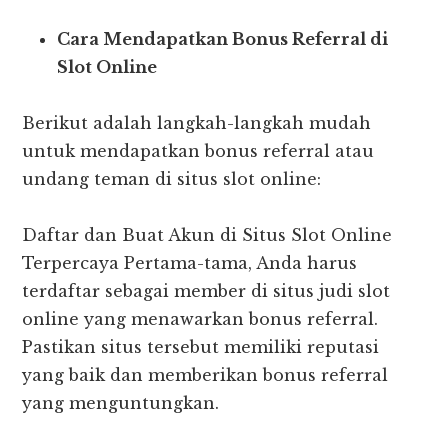
Cara Mendapatkan Bonus Referral di
Slot Online
Berikut adalah langkah-langkah mudah
untuk mendapatkan bonus referral atau
undang teman di situs slot online:
Daftar dan Buat Akun di Situs Slot Online
Terpercaya Pertama-tama, Anda harus
terdaftar sebagai member di situs judi slot
online yang menawarkan bonus referral.
Pastikan situs tersebut memiliki reputasi
yang baik dan memberikan bonus referral
yang menguntungkan.