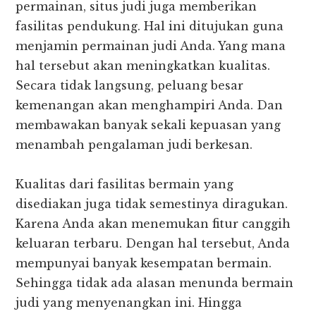
permainan, situs judi juga memberikan
fasilitas pendukung. Hal ini ditujukan guna
menjamin permainan judi Anda. Yang mana
hal tersebut akan meningkatkan kualitas.
Secara tidak langsung, peluang besar
kemenangan akan menghampiri Anda. Dan
membawakan banyak sekali kepuasan yang
menambah pengalaman judi berkesan.
Kualitas dari fasilitas bermain yang
disediakan juga tidak semestinya diragukan.
Karena Anda akan menemukan fitur canggih
keluaran terbaru. Dengan hal tersebut, Anda
mempunyai banyak kesempatan bermain.
Sehingga tidak ada alasan menunda bermain
judi yang menyenangkan ini. Hingga