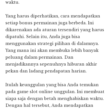
waktu.
Yang harus diperhatikan, cara mendapatkan
setiap bonus permainan juga berbeda. Ini
dikarenakan ada aturan tersendiri yang harus
dipatuhi. Selain itu, Anda juga bisa
menggunakan strategi pilihan di dalamnya.
Yang mana ini akan membuka lebih banyak
peluang dalam permainan. Dan
menjadikannya sepenuhnya hiburan akhir
pekan dan ladang pendapatan harian.
Itulah keunggulan yang bisa Anda temukan
pada game slot online unggulan. Ini membuat
siapa saja dengan betah menghabiskan waktu.
Dengan hal tersebut, Anda mendapatkan