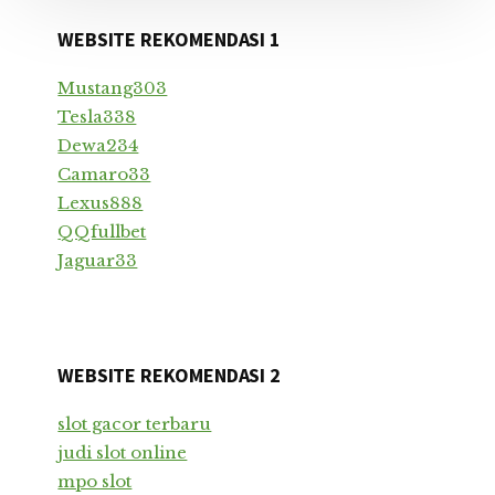
WEBSITE REKOMENDASI 1
Mustang303
Tesla338
Dewa234
Camaro33
Lexus888
QQfullbet
Jaguar33
WEBSITE REKOMENDASI 2
slot gacor terbaru
judi slot online
mpo slot