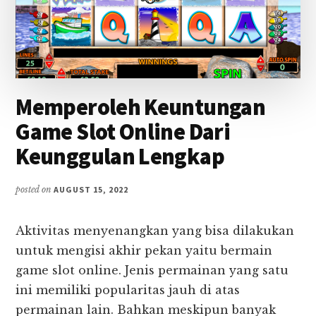
Memperoleh Keuntungan
Game Slot Online Dari
Keunggulan Lengkap
posted on
AUGUST 15, 2022
Aktivitas menyenangkan yang bisa dilakukan
untuk mengisi akhir pekan yaitu bermain
game slot online. Jenis permainan yang satu
ini memiliki popularitas jauh di atas
permainan lain. Bahkan meskipun banyak