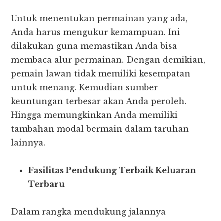
Untuk menentukan permainan yang ada,
Anda harus mengukur kemampuan. Ini
dilakukan guna memastikan Anda bisa
membaca alur permainan. Dengan demikian,
pemain lawan tidak memiliki kesempatan
untuk menang. Kemudian sumber
keuntungan terbesar akan Anda peroleh.
Hingga memungkinkan Anda memiliki
tambahan modal bermain dalam taruhan
lainnya.
Fasilitas Pendukung Terbaik Keluaran
Terbaru
Dalam rangka mendukung jalannya