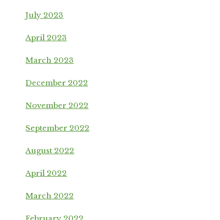
July 2023
April 2023
March 2023
December 2022
November 2022
September 2022
August 2022
April 2022
March 2022
February 2022