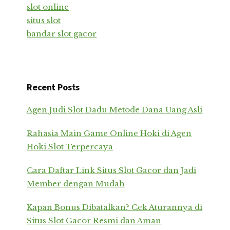
slot online
situs slot
bandar slot gacor
Recent Posts
Agen Judi Slot Dadu Metode Dana Uang Asli
Rahasia Main Game Online Hoki di Agen
Hoki Slot Terpercaya
Cara Daftar Link Situs Slot Gacor dan Jadi
Member dengan Mudah
Kapan Bonus Dibatalkan? Cek Aturannya di
Situs Slot Gacor Resmi dan Aman