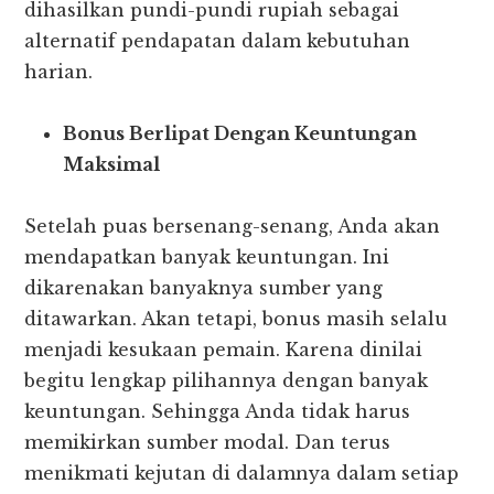
dihasilkan pundi-pundi rupiah sebagai
alternatif pendapatan dalam kebutuhan
harian.
Bonus Berlipat Dengan Keuntungan
Maksimal
Setelah puas bersenang-senang, Anda akan
mendapatkan banyak keuntungan. Ini
dikarenakan banyaknya sumber yang
ditawarkan. Akan tetapi, bonus masih selalu
menjadi kesukaan pemain. Karena dinilai
begitu lengkap pilihannya dengan banyak
keuntungan. Sehingga Anda tidak harus
memikirkan sumber modal. Dan terus
menikmati kejutan di dalamnya dalam setiap