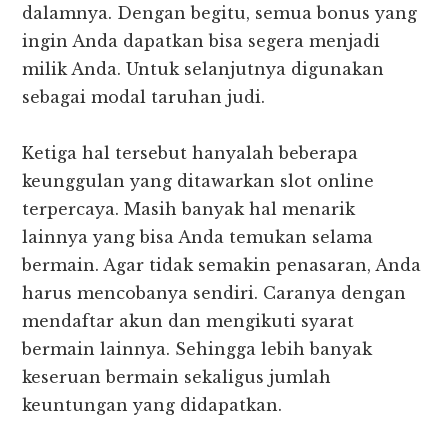
dalamnya. Dengan begitu, semua bonus yang
ingin Anda dapatkan bisa segera menjadi
milik Anda. Untuk selanjutnya digunakan
sebagai modal taruhan judi.
Ketiga hal tersebut hanyalah beberapa
keunggulan yang ditawarkan slot online
terpercaya. Masih banyak hal menarik
lainnya yang bisa Anda temukan selama
bermain. Agar tidak semakin penasaran, Anda
harus mencobanya sendiri. Caranya dengan
mendaftar akun dan mengikuti syarat
bermain lainnya. Sehingga lebih banyak
keseruan bermain sekaligus jumlah
keuntungan yang didapatkan.