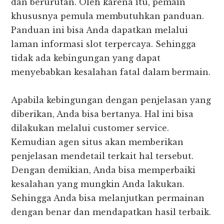
dan berurutan. Oleh karena itu, pemain
khususnya pemula membutuhkan panduan.
Panduan ini bisa Anda dapatkan melalui
laman informasi slot terpercaya. Sehingga
tidak ada kebingungan yang dapat
menyebabkan kesalahan fatal dalam bermain.
Apabila kebingungan dengan penjelasan yang
diberikan, Anda bisa bertanya. Hal ini bisa
dilakukan melalui customer service.
Kemudian agen situs akan memberikan
penjelasan mendetail terkait hal tersebut.
Dengan demikian, Anda bisa memperbaiki
kesalahan yang mungkin Anda lakukan.
Sehingga Anda bisa melanjutkan permainan
dengan benar dan mendapatkan hasil terbaik.