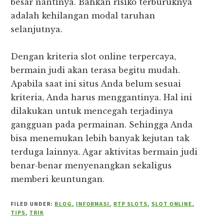
besar nantinya. Bahkan risiko terburuknya
adalah kehilangan modal taruhan
selanjutnya.
Dengan kriteria slot online terpercaya,
bermain judi akan terasa begitu mudah.
Apabila saat ini situs Anda belum sesuai
kriteria, Anda harus menggantinya. Hal ini
dilakukan untuk mencegah terjadinya
gangguan pada permainan. Sehingga Anda
bisa menemukan lebih banyak kejutan tak
terduga lainnya. Agar aktivitas bermain judi
benar-benar menyenangkan sekaligus
memberi keuntungan.
FILED UNDER:
BLOG
,
INFORMASI
,
RTP SLOTS
,
SLOT ONLINE
,
TIPS
,
TRIK