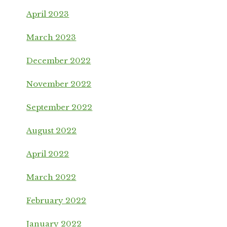
April 2023
March 2023
December 2022
November 2022
September 2022
August 2022
April 2022
March 2022
February 2022
January 2022