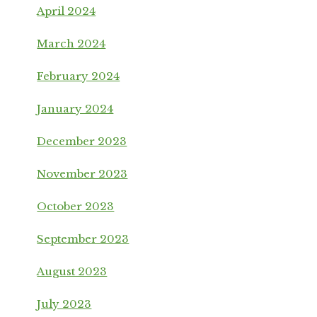
April 2024
March 2024
February 2024
January 2024
December 2023
November 2023
October 2023
September 2023
August 2023
July 2023