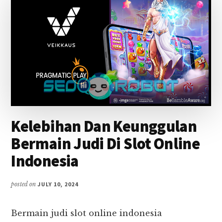
Kelebihan Dan Keunggulan
Bermain Judi Di Slot Online
Indonesia
posted on
JULY 10, 2024
Bermain judi
slot online indonesia