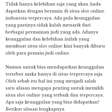
Tidak hanya kelebihan saja yang akan Anda
dapatkan dengan bermain di situs
slot online
indonesia
terpercaya. Ada pula keunggulan
yang pastinya tidak kalah menarik dari
berbagai permainan judi yang ada.
Adanya
keunggulan dan kelebihan inilah yang
membuat situs slot online kini banyak diburu
oleh para pemain judi online.
Namun untuk bisa mendapatkan keunggulan
tersebut maka hanya di situs terpercaya saja.
Oleh sebab itu hal ini yang menjadi salah
satu alasan mengapa penting untuk memilih
situs slot online yang terbaik dan terpercaya.
Apa saja keunggulan yang bisa didapatkan?
Berikut ulasan lengkapnya.