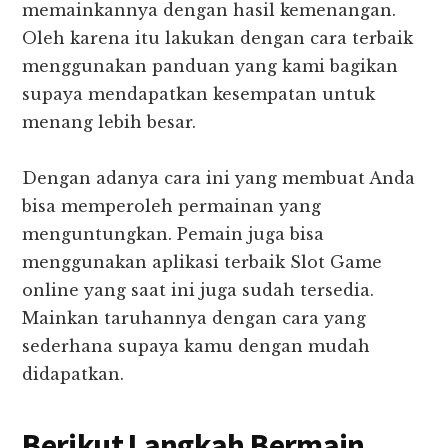
memainkannya dengan hasil kemenangan.
Oleh karena itu lakukan dengan cara terbaik
menggunakan panduan yang kami bagikan
supaya mendapatkan kesempatan untuk
menang lebih besar.
Dengan adanya cara ini yang membuat Anda
bisa memperoleh permainan yang
menguntungkan. Pemain juga bisa
menggunakan aplikasi terbaik
Slot Game
online yang saat ini juga sudah tersedia.
Mainkan taruhannya dengan cara yang
sederhana supaya kamu dengan mudah
didapatkan.
Berikut Langkah Bermain