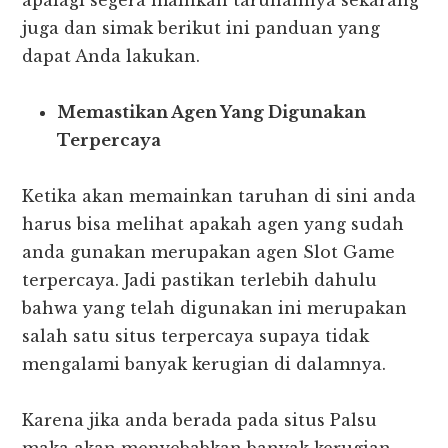
apalagi segera mainkan taruhannya sekarang
juga dan simak berikut ini panduan yang
dapat Anda lakukan.
Memastikan Agen Yang Digunakan
Terpercaya
Ketika akan memainkan taruhan di sini anda
harus bisa melihat apakah agen yang sudah
anda gunakan merupakan agen
Slot Game
terpercaya. Jadi pastikan terlebih dahulu
bahwa yang telah digunakan ini merupakan
salah satu situs terpercaya supaya tidak
mengalami banyak kerugian di dalamnya.
Karena jika anda berada pada situs Palsu