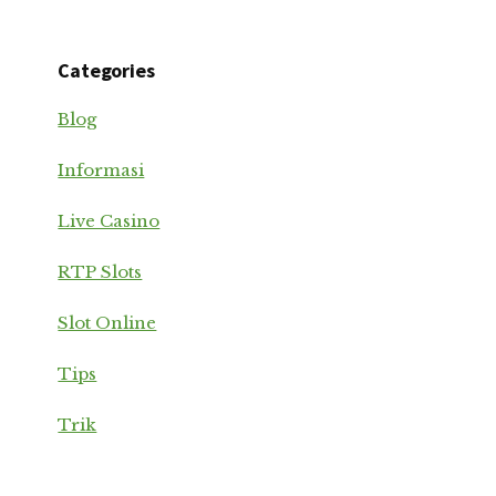
Categories
Blog
Informasi
Live Casino
RTP Slots
Slot Online
Tips
Trik