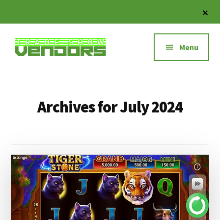
Skip
Skip
Cl
to
to
To
Additional
Ba
main
primary
content
sidebar
menu
Menu
Trade-
Seluruh
Show-
Informasi
Vendors
Mengenai
Archives for July 2024
Situs
Judi
Online
2022