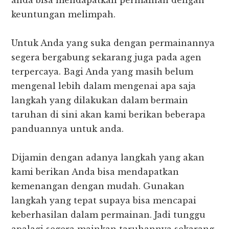
anda bisa mendapatkan permainan dengan
keuntungan melimpah.
Untuk Anda yang suka dengan permainannya
segera bergabung sekarang juga pada agen
terpercaya.
Bagi Anda yang masih belum
mengenal lebih dalam mengenai apa saja
langkah yang dilakukan dalam bermain
taruhan di sini akan kami berikan beberapa
panduannya untuk anda.
Dijamin dengan adanya langkah yang akan
kami berikan Anda bisa mendapatkan
kemenangan dengan mudah.
Gunakan
langkah yang tepat supaya bisa mencapai
keberhasilan dalam permainan. Jadi tunggu