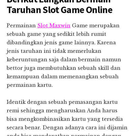
Taruhan Slot Game Online
Permainan
Slot Maxwin
Game
merupakan
sebuah game yang sedikit lebih rumit
dibandingkan jenis game lainnya. Karena
jenis taruhan ini tidak memerlukan
keberuntungan saja dalam bermain namun
bettor juga membutuhkan sebuah skill dan
kemampuan dalam memenangkan sebuah
permainan kartu.
Identik dengan sebuah pemasangan kartu
remi sehingga mengharuskan Anda harus
bisa mengkombinasikan kartu yang tersedia
secara benar. Dengan adanya cara ini dijamin