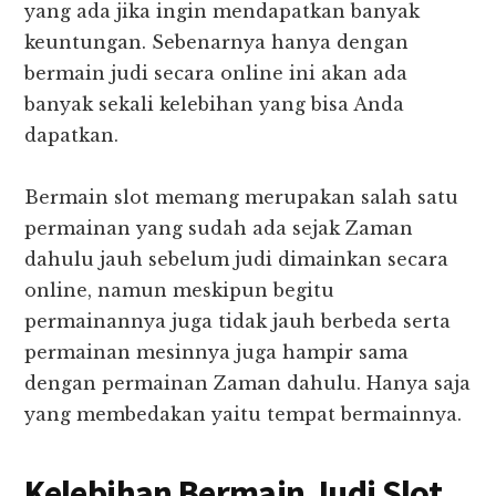
yang ada jika ingin mendapatkan banyak
keuntungan.
Sebenarnya hanya dengan
bermain judi secara online ini akan ada
banyak sekali kelebihan yang bisa Anda
dapatkan.
Bermain slot memang merupakan salah satu
permainan yang sudah ada sejak Zaman
dahulu jauh sebelum judi dimainkan secara
online, namun meskipun begitu
permainannya juga tidak jauh berbeda serta
permainan mesinnya juga hampir sama
dengan permainan Zaman dahulu. Hanya saja
yang membedakan yaitu tempat bermainnya.
Kelebihan Bermain Judi Slot