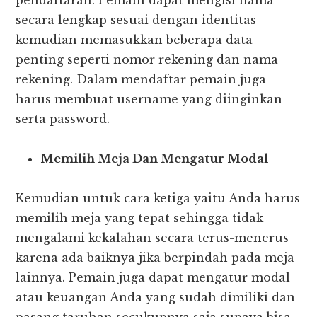
pendaftaran.
Pemain dapat mengisi nama
secara lengkap sesuai dengan identitas
kemudian memasukkan beberapa data
penting seperti nomor rekening dan nama
rekening. Dalam mendaftar pemain juga
harus membuat username yang diinginkan
serta password.
Memilih Meja Dan Mengatur Modal
Kemudian untuk cara ketiga yaitu Anda harus
memilih meja yang tepat sehingga tidak
mengalami kekalahan secara terus-menerus
karena ada baiknya jika berpindah pada meja
lainnya.
Pemain juga dapat mengatur modal
atau keuangan Anda yang sudah dimiliki dan