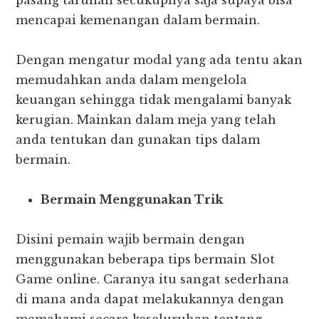
pasang taruhan secukupnya saja supaya bisa
mencapai kemenangan dalam bermain.
Dengan mengatur modal yang ada tentu akan
memudahkan anda dalam mengelola
keuangan sehingga tidak mengalami banyak
kerugian. Mainkan dalam meja yang telah
anda tentukan dan gunakan tips dalam
bermain.
Bermain Menggunakan Trik
Disini pemain wajib bermain dengan
menggunakan beberapa tips bermain
Slot
Game
online. Caranya itu sangat sederhana
di mana anda dapat melakukannya dengan