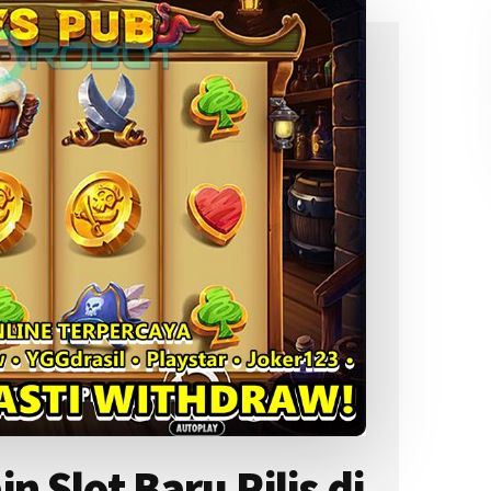
 Slot Baru Rilis di