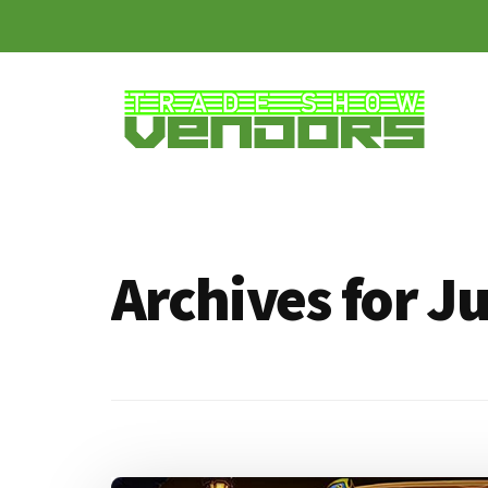
Skip
Skip
to
to
Additional
main
primary
content
sidebar
menu
Trade-
Seluruh
Show-
Informasi
Vendors
Mengenai
Archives for J
Situs
Judi
Online
2022