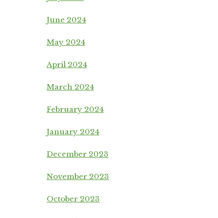
June 2024
May 2024
April 2024
March 2024
February 2024
January 2024
December 2023
November 2023
October 2023