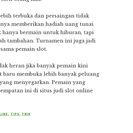
ebih terbuka dan persaingan tidak
asanya memberikan hadiah uang tunai
k hanya bermain untuk hiburan, tapi
h tambahan. Turnamen ini juga jadi
esama pemain slot.
ak heran jika banyak pemain kini
lot baru membuka lebih banyak peluang
yang menyegarkan. Pemain yang
mpatan ini di situs judi slot online
LINE
,
TIPS
,
TRIK