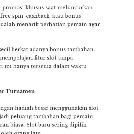
promosi khusus saat meluncurkan
free spin, cashback, atau bonus
 adalah menarik perhatian pemain agar
kecil berkat adanya bonus tambahan.
mempelajari fitur slot tanpa
i ini hanya tersedia dalam waktu
tar Turnamen
ngan hadiah besar menggunakan slot
njadi peluang tambahan bagi pemain
n biasa. Slot baru sering dipilih
oleh orang lain.