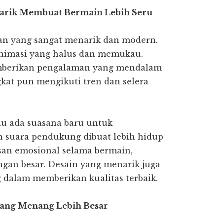
narik Membuat Bermain Lebih Seru
an yang sangat menarik dan modern.
animasi yang halus dan memukau.
emberikan pengalaman yang mendalam
kat pun mengikuti tren dan selera
lu ada suasana baru untuk
dan suara pendukung dibuat lebih hidup
san emosional selama bermain,
gan besar. Desain yang menarik juga
dalam memberikan kualitas terbaik.
uang Menang Lebih Besar