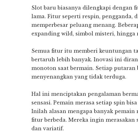
Slot baru biasanya dilengkapi dengan f
lama. Fitur seperti respin, pengganda,
memperbesar peluang menang. Beberap
expanding wild, simbol misteri, hingga 
Semua fitur itu memberi keuntungan t
bertaruh lebih banyak. Inovasi ini dir
monoton saat bermain. Setiap putaran
menyenangkan yang tidak terduga.
Hal ini menciptakan pengalaman berm
sensasi. Pemain merasa setiap spin bis
Inilah alasan mengapa banyak pemain 
fitur berbeda. Mereka ingin merasakan 
dan variatif.