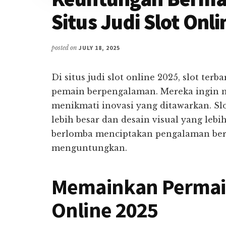
Situs Judi Slot Onl
posted on
JULY 18, 2025
Di situs judi slot online 2025, slot ter
pemain berpengalaman. Mereka ingin 
menikmati inovasi yang ditawarkan. Sl
lebih besar dan desain visual yang le
berlomba menciptakan pengalaman berm
menguntungkan.
Memainkan Permain
Online 2025