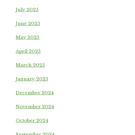
July 2025
June 2025
May 2025
April 2025
March 2025
January 2025
December 2024
November 2024
October 2024
September 2024