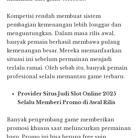
Kompetisi rendah membuat sistem
pembagian kemenangan lebih longgar dan
menguntungkan. Dalam masa rilis awal,
banyak pemain berhasil membawa pulang
kemenangan besar. Mereka memanfaatkan
situasi ini sebelum permainan menjadi
terlalu ramai. Oleh sebab itu, banyak pemain
profesional selalu memantau game terbaru.
Provider Situs Judi Slot Online 2025
Selalu Memberi Promo di Awal Rilis
Banyak pengembang game memberikan
promosi khusus saat meluncurkan permainan
baru. Promo ini bisa berupa free spin,