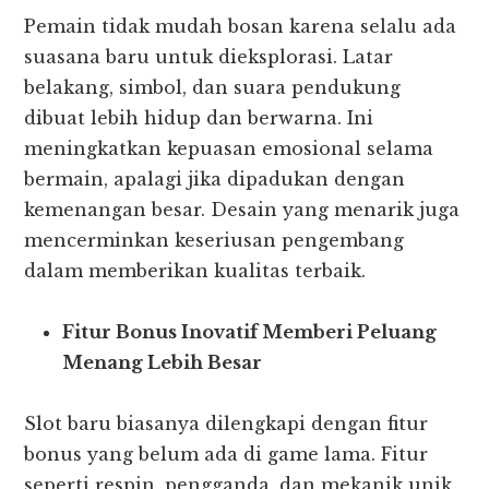
Pemain tidak mudah bosan karena selalu ada
suasana baru untuk dieksplorasi. Latar
belakang, simbol, dan suara pendukung
dibuat lebih hidup dan berwarna. Ini
meningkatkan kepuasan emosional selama
bermain, apalagi jika dipadukan dengan
kemenangan besar. Desain yang menarik juga
mencerminkan keseriusan pengembang
dalam memberikan kualitas terbaik.
Fitur Bonus Inovatif Memberi Peluang
Menang Lebih Besar
Slot baru biasanya dilengkapi dengan fitur
bonus yang belum ada di game lama. Fitur
seperti respin, pengganda, dan mekanik unik