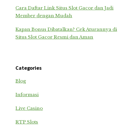
Cara Daftar Link Situs Slot Gacor dan Jadi
Member dengan Mudah
Kapan Bonus Dibatalkan? Cek Aturannya di
Situs Slot Gacor Resmi dan Aman
Categories
Blog
Informasi
Live Casino
RTP Slots