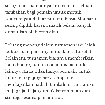
sebagai permainannya. Ini menjadi peluang
tambahan bagi pemain untuk meraih
kemenangan di luar putaran biasa. Slot baru
sering dipilih karena masih belum banyak
dimainkan oleh orang lain.
Peluang menang dalam turnamen jadi lebih
terbuka dan persaingan tidak terlalu ketat.
Selain itu, turnamen biasanya memberikan
hadiah uang tunai atau bonus menarik
lainnya. Anda tidak hanya bermain untuk
hiburan, tapi juga berkesempatan
mendapatkan hadiah tambahan. Turnamen
ini juga jadi ajang unjuk kemampuan dan
strategi sesama pemain slot.