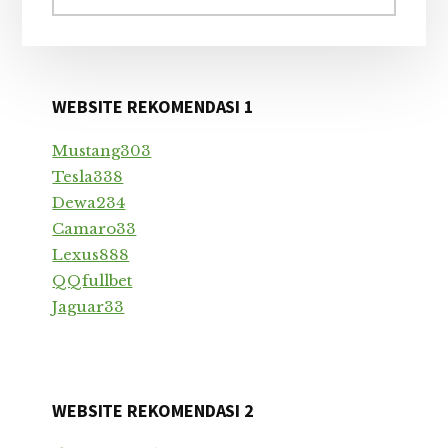
website
WEBSITE REKOMENDASI 1
Mustang303
Tesla338
Dewa234
Camaro33
Lexus888
QQfullbet
Jaguar33
WEBSITE REKOMENDASI 2