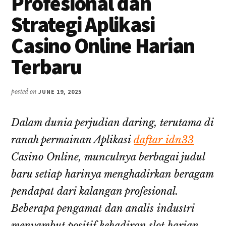
Profesional dan
Strategi Aplikasi
Casino Online Harian
Terbaru
posted on
JUNE 19, 2025
Dalam dunia perjudian daring, terutama di
ranah permainan Aplikasi
daftar idn33
Casino Online, munculnya berbagai judul
baru setiap harinya menghadirkan beragam
pendapat dari kalangan profesional.
Beberapa pengamat dan analis industri
menyambut positif kehadiran slot harian