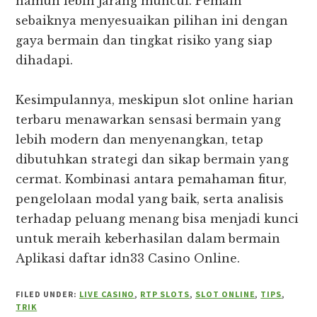
namun lebih jarang muncul. Pemain
sebaiknya menyesuaikan pilihan ini dengan
gaya bermain dan tingkat risiko yang siap
dihadapi.
Kesimpulannya, meskipun slot online harian
terbaru menawarkan sensasi bermain yang
lebih modern dan menyenangkan, tetap
dibutuhkan strategi dan sikap bermain yang
cermat. Kombinasi antara pemahaman fitur,
pengelolaan modal yang baik, serta analisis
terhadap peluang menang bisa menjadi kunci
untuk meraih keberhasilan dalam bermain
Aplikasi daftar idn33 Casino Online.
FILED UNDER:
LIVE CASINO
,
RTP SLOTS
,
SLOT ONLINE
,
TIPS
,
TRIK