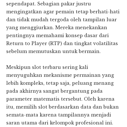
sependapat. Sebagian pakar justru
mengingatkan agar pemain tetap berhati-hati
dan tidak mudah tergoda oleh tampilan luar
yang menggiurkan. Mereka menekankan
pentingnya memahami konsep dasar dari
Return to Player (RTP) dan tingkat volatilitas
sebelum memutuskan untuk bermain.
Meskipun slot terbaru sering kali
menyuguhkan mekanisme permainan yang
lebih kompleks, tetap saja, peluang menang
pada akhirnya sangat bergantung pada
parameter matematis tersebut. Oleh karena
itu, memilih slot berdasarkan data dan bukan
semata-mata karena tampilannya menjadi
saran utama dari kelompok profesional ini.