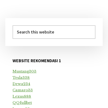
Primary
Sidebar
Search
this
website
WEBSITE REKOMENDASI 1
Mustang303
Tesla338
Dewa234
Camaro33
Lexus888
QQfullbet