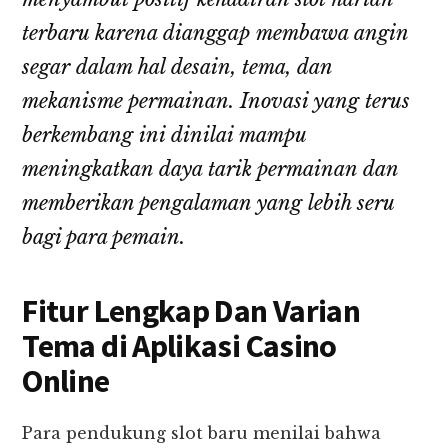
terbaru karena dianggap membawa angin
segar dalam hal desain, tema, dan
mekanisme permainan. Inovasi yang terus
berkembang ini dinilai mampu
meningkatkan daya tarik permainan dan
memberikan pengalaman yang lebih seru
bagi para pemain.
Fitur Lengkap Dan Varian
Tema di Aplikasi Casino
Online
Para pendukung slot baru menilai bahwa