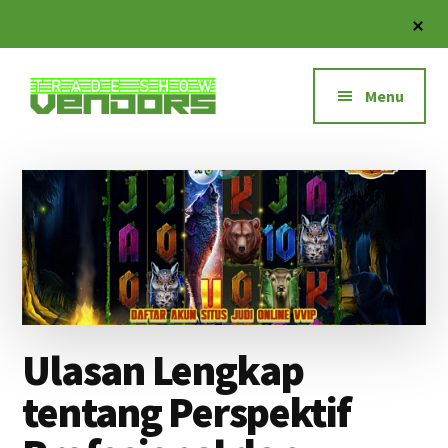
Skip
Skip
Cl
to
to
To
Additional
Ba
main
primary
content
sidebar
menu
Menu
Trade-
Seluruh
Show-
Informasi
Vendors
Mengenai
Situs
Judi
Online
2022
Ulasan Lengkap
tentang Perspektif