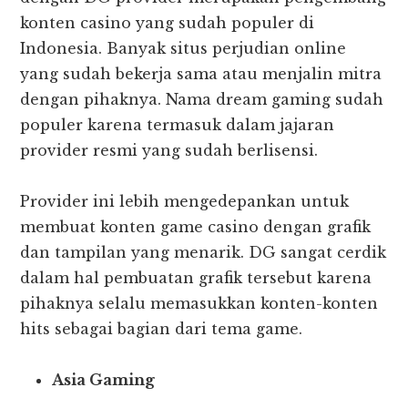
konten casino yang sudah populer di
Indonesia. Banyak situs perjudian online
yang sudah bekerja sama atau menjalin mitra
dengan pihaknya. Nama dream gaming sudah
populer karena termasuk dalam jajaran
provider resmi yang sudah berlisensi.
Provider ini lebih mengedepankan untuk
membuat konten game casino dengan grafik
dan tampilan yang menarik. DG sangat cerdik
dalam hal pembuatan grafik tersebut karena
pihaknya selalu memasukkan konten-konten
hits sebagai bagian dari tema game.
Asia Gaming