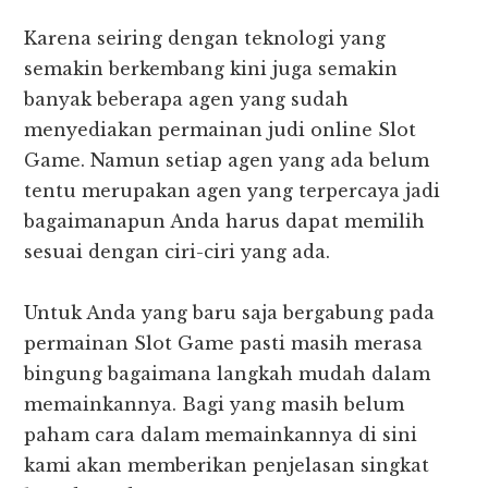
Karena seiring dengan teknologi yang
semakin berkembang kini juga semakin
banyak beberapa agen yang sudah
menyediakan permainan judi online Slot
Game. Namun setiap agen yang ada belum
tentu merupakan agen yang terpercaya jadi
bagaimanapun Anda harus dapat memilih
sesuai dengan ciri-ciri yang ada.
Untuk Anda yang baru saja bergabung pada
permainan Slot Game pasti masih merasa
bingung bagaimana langkah mudah dalam
memainkannya. Bagi yang masih belum
paham cara dalam memainkannya di sini
kami akan memberikan penjelasan singkat