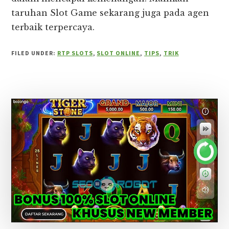
taruhan Slot Game sekarang juga pada agen
terbaik terpercaya.
FILED UNDER:
RTP SLOTS
,
SLOT ONLINE
,
TIPS
,
TRIK