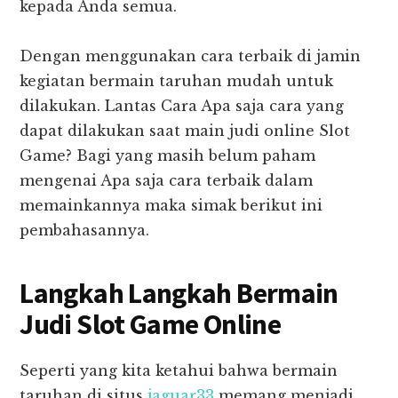
kepada Anda semua.
Dengan menggunakan cara terbaik di jamin
kegiatan bermain taruhan mudah untuk
dilakukan. Lantas Cara Apa saja cara yang
dapat dilakukan saat main judi online Slot
Game? Bagi yang masih belum paham
mengenai Apa saja cara terbaik dalam
memainkannya maka simak berikut ini
pembahasannya.
Langkah Langkah Bermain
Judi Slot Game Online
Seperti yang kita ketahui bahwa bermain
taruhan di situs
jaguar33
memang menjadi