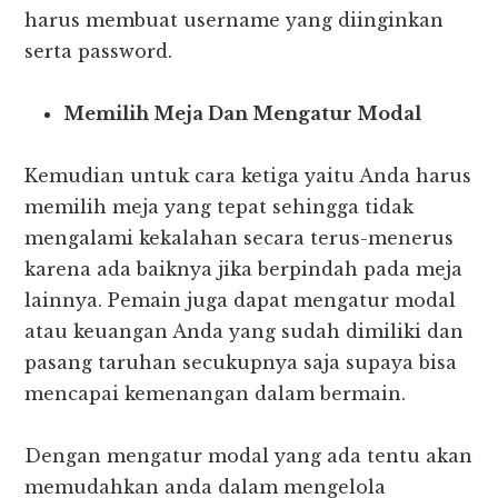
harus membuat username yang diinginkan
serta password.
Memilih Meja Dan Mengatur Modal
Kemudian untuk cara ketiga yaitu Anda harus
memilih meja yang tepat sehingga tidak
mengalami kekalahan secara terus-menerus
karena ada baiknya jika berpindah pada meja
lainnya.
Pemain juga dapat mengatur modal
atau keuangan Anda yang sudah dimiliki dan
pasang taruhan secukupnya saja supaya bisa
mencapai kemenangan dalam bermain.
Dengan mengatur modal yang ada tentu akan
memudahkan anda dalam mengelola