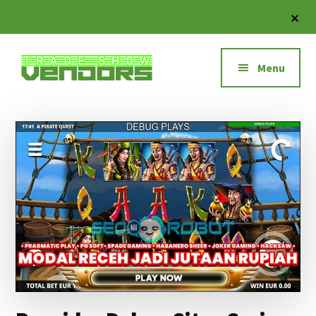
Skip
Skip
Cl
to
to
To
Additional
Ba
main
primary
content
sidebar
menu
Menu
Trade-
Seluruh
Show-
Informasi
Vendors
Mengenai
Situs
Judi
Online
2022