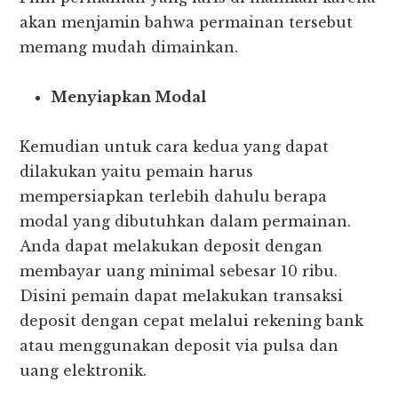
akan menjamin bahwa permainan tersebut
memang mudah dimainkan.
Menyiapkan Modal
Kemudian untuk cara kedua yang dapat
dilakukan yaitu pemain harus
mempersiapkan terlebih dahulu berapa
modal yang dibutuhkan dalam permainan.
Anda dapat melakukan deposit dengan
membayar uang minimal sebesar 10 ribu.
Disini pemain dapat melakukan transaksi
deposit dengan cepat melalui rekening bank
atau menggunakan deposit via pulsa dan
uang elektronik.