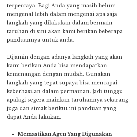
terpercaya.
Bagi Anda yang masih belum
mengenal lebih dalam mengenai apa saja
langkah yang dilakukan dalam bermain
taruhan di sini akan kami berikan beberapa
panduannya untuk anda.
Dijamin dengan adanya langkah yang akan
kami berikan Anda bisa mendapatkan
kemenangan dengan mudah.
Gunakan
langkah yang tepat supaya bisa mencapai
keberhasilan dalam permainan. Jadi tunggu
apalagi segera mainkan taruhannya sekarang
juga dan simak berikut ini panduan yang
dapat Anda lakukan.
Memastikan Agen Yang Digunakan