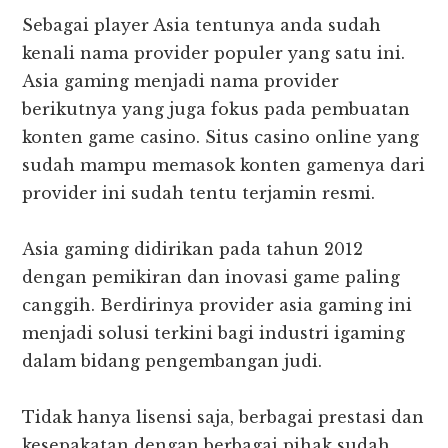
Sebagai player Asia tentunya anda sudah
kenali nama provider populer yang satu ini.
Asia gaming menjadi nama provider
berikutnya yang juga fokus pada pembuatan
konten game casino. Situs casino online yang
sudah mampu memasok konten gamenya dari
provider ini sudah tentu terjamin resmi.
Asia gaming didirikan pada tahun 2012
dengan pemikiran dan inovasi game paling
canggih. Berdirinya provider asia gaming ini
menjadi solusi terkini bagi industri igaming
dalam bidang pengembangan judi.
Tidak hanya lisensi saja, berbagai prestasi dan
kesepakatan dengan berbagai pihak sudah