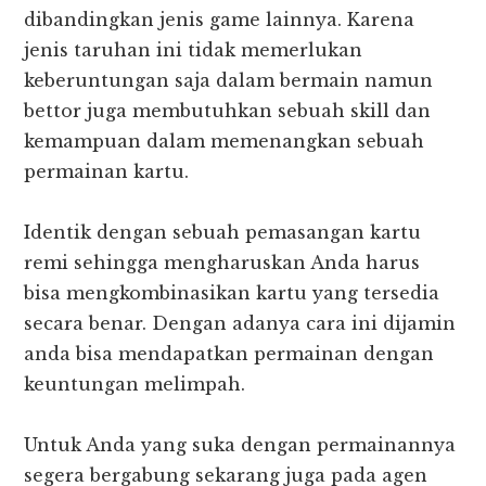
dibandingkan jenis game lainnya. Karena
jenis taruhan ini tidak memerlukan
keberuntungan saja dalam bermain namun
bettor juga membutuhkan sebuah skill dan
kemampuan dalam memenangkan sebuah
permainan kartu.
Identik dengan sebuah pemasangan kartu
remi sehingga mengharuskan Anda harus
bisa mengkombinasikan kartu yang tersedia
secara benar. Dengan adanya cara ini dijamin
anda bisa mendapatkan permainan dengan
keuntungan melimpah.
Untuk Anda yang suka dengan permainannya
segera bergabung sekarang juga pada agen