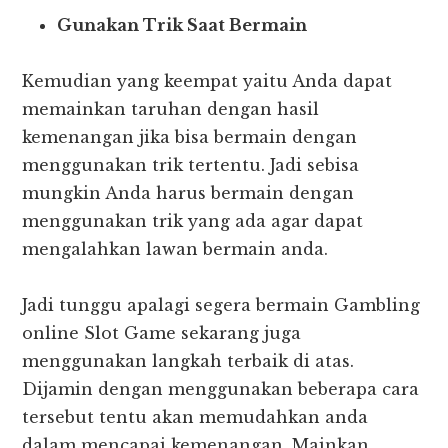
Gunakan Trik Saat Bermain
Kemudian yang keempat yaitu Anda dapat
memainkan taruhan dengan hasil
kemenangan jika bisa bermain dengan
menggunakan trik tertentu. Jadi sebisa
mungkin Anda harus bermain dengan
menggunakan trik yang ada agar dapat
mengalahkan lawan bermain anda.
Jadi tunggu apalagi segera bermain Gambling
online Slot Game sekarang juga
menggunakan langkah terbaik di atas.
Dijamin dengan menggunakan beberapa cara
tersebut tentu akan memudahkan anda
dalam mencapai kemenangan. Mainkan