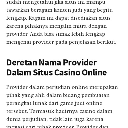
sudah mengetahui jika situs ini mampu
tawarkan beragam konten judi yang begitu
lengkap. Ragam ini dapat disediakan situs
karena pihaknya menjalin mitra dengan
provider. Anda bisa simak lebih lengkap
mengenai provider pada penjelasan berikut.
Deretan Nama Provider
Dalam Situs Casino Online
Provider dalam perjudian online merupakan
pihak yang ahli dalam bidang pembuatan
perangkat lunak dari game judi online
tersebut. Termasuk hadirnya casino dalam
dunia perjudian, tidak lain juga karena
inovasi dari pihak provider. Provider dan