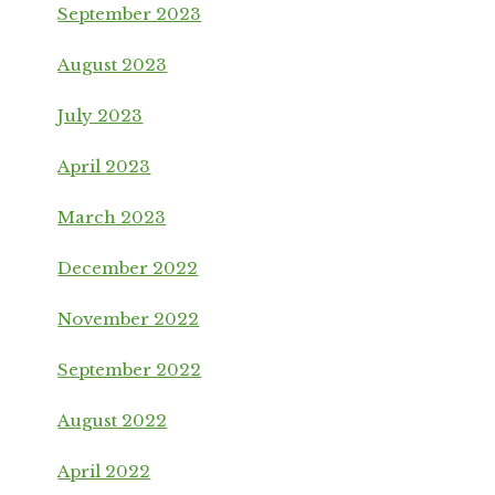
September 2023
August 2023
July 2023
April 2023
March 2023
December 2022
November 2022
September 2022
August 2022
April 2022