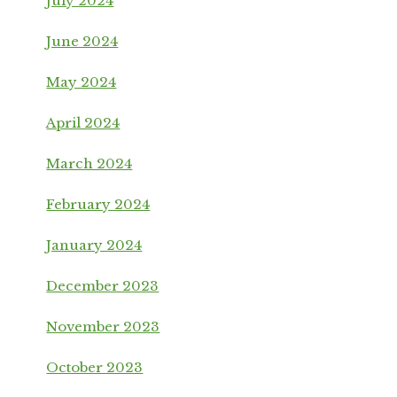
July 2024
June 2024
May 2024
April 2024
March 2024
February 2024
January 2024
December 2023
November 2023
October 2023