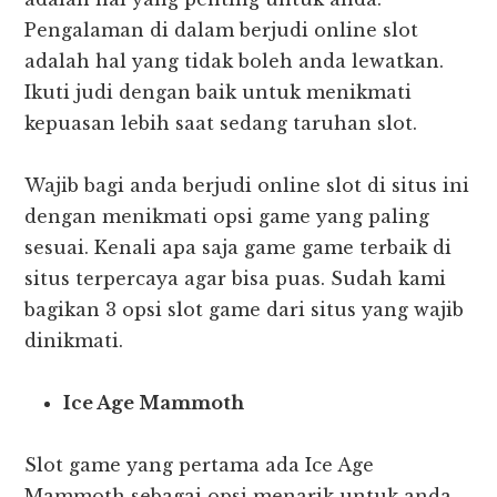
Pengalaman di dalam berjudi online slot
adalah hal yang tidak boleh anda lewatkan.
Ikuti judi dengan baik untuk menikmati
kepuasan lebih saat sedang taruhan slot.
Wajib bagi anda berjudi online slot di situs ini
dengan menikmati opsi game yang paling
sesuai.
Kenali apa saja game game terbaik di
situs terpercaya agar bisa puas. Sudah kami
bagikan 3 opsi slot game dari situs yang wajib
dinikmati.
Ice Age Mammoth
Slot game yang pertama ada Ice Age
Mammoth sebagai opsi menarik untuk anda