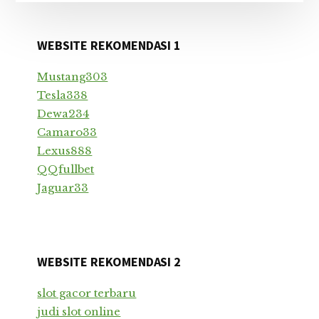
WEBSITE REKOMENDASI 1
Mustang303
Tesla338
Dewa234
Camaro33
Lexus888
QQfullbet
Jaguar33
WEBSITE REKOMENDASI 2
slot gacor terbaru
judi slot online