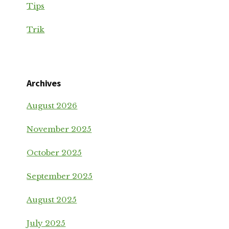
Tips
Trik
Archives
August 2026
November 2025
October 2025
September 2025
August 2025
July 2025