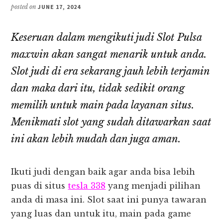
posted on
JUNE 17, 2024
Keseruan dalam mengikuti judi
Slot Pulsa
maxwin
akan sangat menarik untuk anda.
Slot judi di era sekarang jauh lebih terjamin
dan maka dari itu, tidak sedikit orang
memilih untuk main pada layanan situs.
Menikmati slot yang sudah ditawarkan saat
ini akan lebih mudah dan juga aman.
Ikuti judi dengan baik agar anda bisa lebih
puas di situs
tesla 338
yang menjadi pilihan
anda di masa ini.
Slot saat ini punya tawaran
yang luas dan untuk itu, main pada game