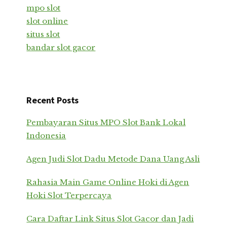
mpo slot
slot online
situs slot
bandar slot gacor
Recent Posts
Pembayaran Situs MPO Slot Bank Lokal
Indonesia
Agen Judi Slot Dadu Metode Dana Uang Asli
Rahasia Main Game Online Hoki di Agen
Hoki Slot Terpercaya
Cara Daftar Link Situs Slot Gacor dan Jadi