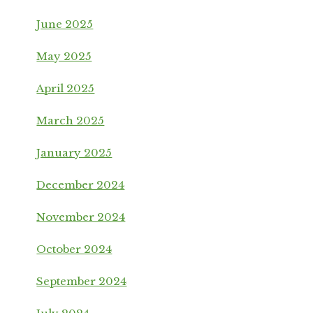
June 2025
May 2025
April 2025
March 2025
January 2025
December 2024
November 2024
October 2024
September 2024