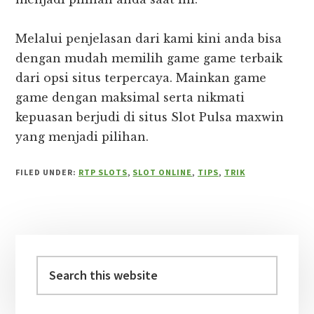
Melalui penjelasan dari kami kini anda bisa
dengan mudah memilih game game terbaik
dari opsi situs terpercaya. Mainkan game
game dengan maksimal serta nikmati
kepuasan berjudi di situs
Slot Pulsa maxwin
yang menjadi pilihan.
FILED UNDER:
RTP SLOTS
,
SLOT ONLINE
,
TIPS
,
TRIK
Primary
Sidebar
Search
this
website