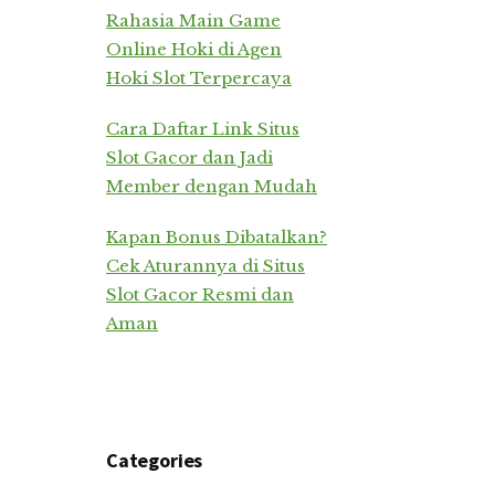
Rahasia Main Game
Online Hoki di Agen
Hoki Slot Terpercaya
Cara Daftar Link Situs
Slot Gacor dan Jadi
Member dengan Mudah
Kapan Bonus Dibatalkan?
Cek Aturannya di Situs
Slot Gacor Resmi dan
Aman
Categories