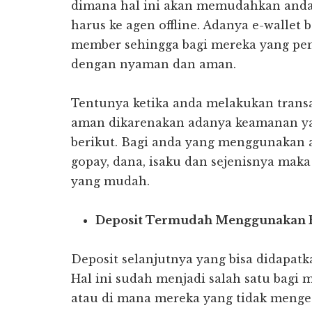
dimana hal ini akan memudahkan anda
harus ke agen offline. Adanya e-wallet 
member sehingga bagi mereka yang pen
dengan nyaman dan aman.
Tentunya ketika anda melakukan transak
aman dikarenakan adanya keamanan yan
berikut. Bagi anda yang menggunakan apl
gopay, dana, isaku dan sejenisnya mak
yang mudah.
Deposit Termudah Menggunakan 
Deposit selanjutnya yang bisa didapat
Hal ini sudah menjadi salah satu bagi 
atau di mana mereka yang tidak menget