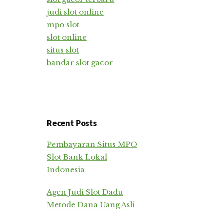
judi slot online
mpo slot
slot online
situs slot
bandar slot gacor
Recent Posts
Pembayaran Situs MPO
Slot Bank Lokal
Indonesia
Agen Judi Slot Dadu
Metode Dana Uang Asli