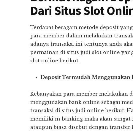
Dari Situs Slot Onli
Terdapat beragam metode deposit yang
para member dalam melakukan transaks
adanya transaksi ini tentunya anda ak
permainan di situs judi slot online ya
slot online berikut.
Deposit Termudah Menggunakan 
Kebanyakan para member melakukan dep
menggunakan bank online sebagai me
transaksi di situs judi online berikut. 
memiliki m-banking maka akan sangat
ataupun biasa disebut dengan transfer