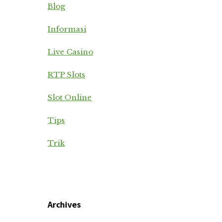
Blog
Informasi
Live Casino
RTP Slots
Slot Online
Tips
Trik
Archives