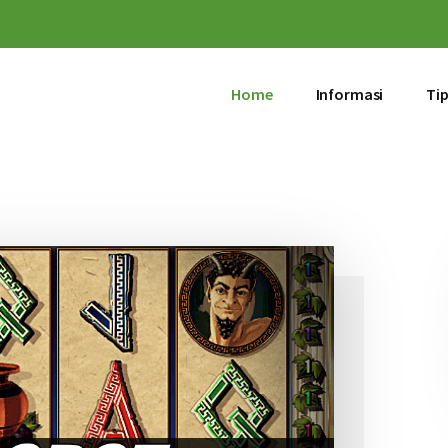
Home
Informasi
Ti