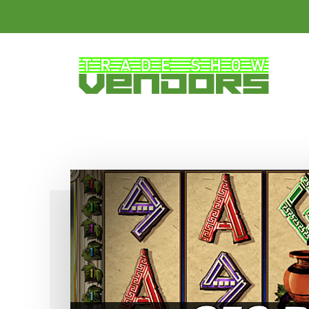
Skip
Skip
to
to
Additional
main
primary
content
sidebar
menu
Trade-
Seluruh
Show-
Informasi
Vendors
Mengenai
Situs
Judi
Online
2022