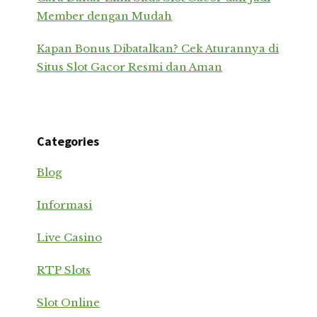
Member dengan Mudah
Kapan Bonus Dibatalkan? Cek Aturannya di
Situs Slot Gacor Resmi dan Aman
Categories
Blog
Informasi
Live Casino
RTP Slots
Slot Online