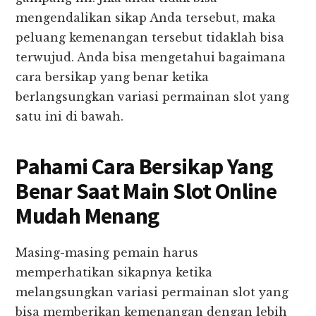
mengendalikan sikap Anda tersebut, maka
peluang kemenangan tersebut tidaklah bisa
terwujud. Anda bisa mengetahui bagaimana
cara bersikap yang benar ketika
berlangsungkan variasi permainan slot yang
satu ini di bawah.
Pahami Cara Bersikap Yang
Benar Saat Main Slot Online
Mudah Menang
Masing-masing pemain harus
memperhatikan sikapnya ketika
melangsungkan variasi permainan slot yang
bisa memberikan kemenangan dengan lebih