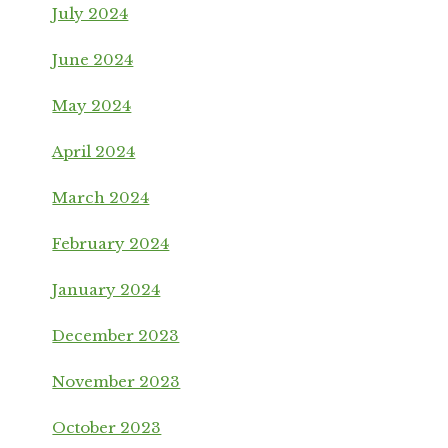
July 2024
June 2024
May 2024
April 2024
March 2024
February 2024
January 2024
December 2023
November 2023
October 2023