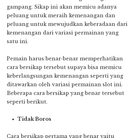
gampang. Sikap ini akan memicu adanya
peluang untuk meraih kemenangan dan
peluang untuk mewujudkan keberadaan dari
kemenangan dari variasi permainan yang
satu ini.
Pemain harus benar-benar memperhatikan
cara bersikap tersebut supaya bisa memicu
keberlangsungan kemenangan seperti yang
ditawarkan oleh variasi permainan slot ini.
Beberapa cara bersikap yang benar tersebut
seperti berikut.
Tidak Boros
Cara bersikap pertama yang benar yaitu