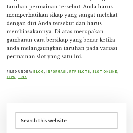
taruhan permainan tersebut. Anda harus
memperhatikan sikap yang sangat melekat
dengan diri Anda tersebut dan harus
membiasakannya. Di atas merupakan
gambaran cara bersikap yang benar ketika
anda melangsungkan taruhan pada variasi
permainan slot yang satu ini.
FILED UNDER:
BLOG
,
INFORMASI
,
RTP SLOTS
,
SLOT ONLINE
,
TIPS
,
TRIK
Primary
Sidebar
Search
this
website