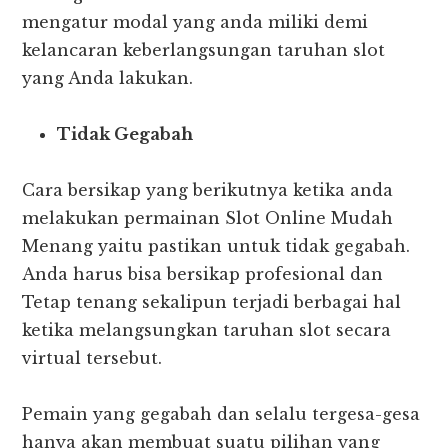
mengatur modal yang anda miliki demi
kelancaran keberlangsungan taruhan slot
yang Anda lakukan.
Tidak Gegabah
Cara bersikap yang berikutnya ketika anda
melakukan permainan Slot Online Mudah
Menang yaitu pastikan untuk tidak gegabah.
Anda harus bisa bersikap profesional dan
Tetap tenang sekalipun terjadi berbagai hal
ketika melangsungkan taruhan slot secara
virtual tersebut.
Pemain yang gegabah dan selalu tergesa-gesa
hanya akan membuat suatu pilihan yang